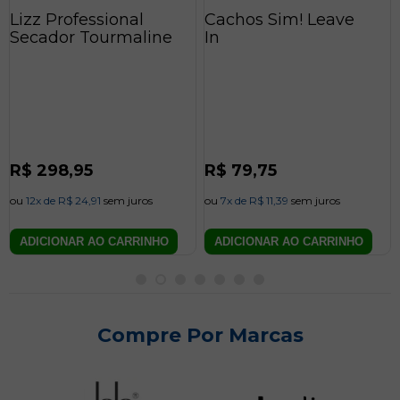
a
Lizz Professional
Cachos Sim! Leave
i
Secador Tourmaline
In
s
c
o
m
Preço
R$ 298,95
Preço
R$ 79,75
normal
normal
p
ou
12x de R$ 24,91
sem juros
ou
7x de R$ 11,39
sem juros
r
ADICIONAR AO CARRINHO
ADICIONAR AO CARRINHO
e
ç
Compre Por Marcas
o
q
L