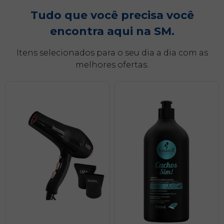
i
Tudo que você precisa você
d
encontra aqui na SM.
a
Itens selecionados para o seu dia a dia com as
d
melhores ofertas.
o
s
p
e
s
s
o