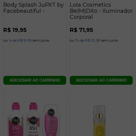
Body Splash JuPXT by
Lola Cosmetics
Facebeautiful -
Be(M)Dito - Iluminador
Corporal
Preço
R$ 19,95
Preço
R$ 71,95
normal
normal
ou
1x de R$ 19,95
sem juros
ou
7x de R$ 10,28
sem juros
ADICIONAR AO CARRINHO
ADICIONAR AO CARRINHO